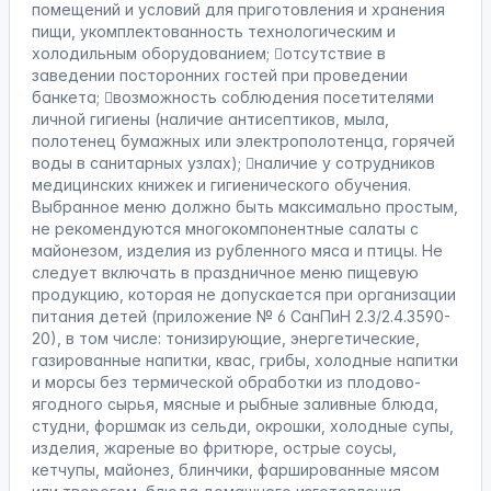
помещений и условий для приготовления и хранения
пищи, укомплектованность технологическим и
холодильным оборудованием; отсутствие в
заведении посторонних гостей при проведении
банкета; возможность соблюдения посетителями
личной гигиены (наличие антисептиков, мыла,
полотенец бумажных или электрополотенца, горячей
воды в санитарных узлах); наличие у сотрудников
медицинских книжек и гигиенического обучения.
Выбранное меню должно быть максимально простым,
не рекомендуются многокомпонентные салаты с
майонезом, изделия из рубленного мяса и птицы. Не
следует включать в праздничное меню пищевую
продукцию, которая не допускается при организации
питания детей (приложение № 6 СанПиН 2.3/2.4.3590-
20), в том числе: тонизирующие, энергетические,
газированные напитки, квас, грибы, холодные напитки
и морсы без термической обработки из плодово-
ягодного сырья, мясные и рыбные заливные блюда,
студни, форшмак из сельди, окрошки, холодные супы,
изделия, жареные во фритюре, острые соусы,
кетчупы, майонез, блинчики, фаршированные мясом