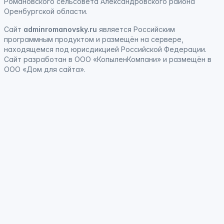
Романовского сельсовета Александровского района
Оренбургской области.
Сайт
adminromanovsky.ru
является
Российским
программным продуктом
и
размещён на сервере,
находящемся под юрисдикцией Российской Федерации
.
Сайт
разработан
в ООО «КопыленКомпани» и
размещён
в
ООО «Дом для сайта».