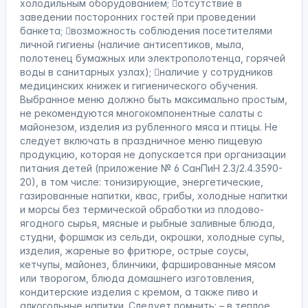
холодильным оборудованием; отсутствие в
заведении посторонних гостей при проведении
банкета; возможность соблюдения посетителями
личной гигиены (наличие антисептиков, мыла,
полотенец бумажных или электрополотенца, горячей
воды в санитарных узлах); наличие у сотрудников
медицинских книжек и гигиенического обучения.
Выбранное меню должно быть максимально простым,
не рекомендуются многокомпонентные салаты с
майонезом, изделия из рубленного мяса и птицы. Не
следует включать в праздничное меню пищевую
продукцию, которая не допускается при организации
питания детей (приложение № 6 СанПиН 2.3/2.4.3590-
20), в том числе: тонизирующие, энергетические,
газированные напитки, квас, грибы, холодные напитки
и морсы без термической обработки из плодово-
ягодного сырья, мясные и рыбные заливные блюда,
студни, форшмак из сельди, окрошки, холодные супы,
изделия, жареные во фритюре, острые соусы,
кетчупы, майонез, блинчики, фаршированные мясом
или творогом, блюда домашнего изготовления,
кондитерские изделия с кремом, а также пиво и
алкогольные напитки. Следует помнить: – в теплое