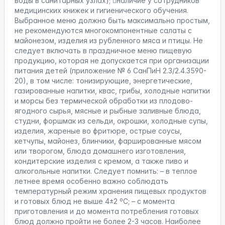
воды в санитарных узлах); наличие у сотрудников
медицинских книжек и гигиенического обучения.
Выбранное меню должно быть максимально простым,
не рекомендуются многокомпонентные салаты с
майонезом, изделия из рубленного мяса и птицы. Не
следует включать в праздничное меню пищевую
продукцию, которая не допускается при организации
питания детей (приложение № 6 СанПиН 2.3/2.4.3590-
20), в том числе: тонизирующие, энергетические,
газированные напитки, квас, грибы, холодные напитки
и морсы без термической обработки из плодово-
ягодного сырья, мясные и рыбные заливные блюда,
студни, форшмак из сельди, окрошки, холодные супы,
изделия, жареные во фритюре, острые соусы,
кетчупы, майонез, блинчики, фаршированные мясом
или творогом, блюда домашнего изготовления,
кондитерские изделия с кремом, а также пиво и
алкогольные напитки. Следует помнить: – в теплое
летнее время особенно важно соблюдать
температурный режим хранения пищевых продуктов
и готовых блюд не выше 4±2 ºС; – с момента
приготовления и до момента потребления готовых
блюд должно пройти не более 2-3 часов. Наиболее