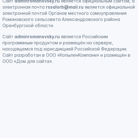
Сайт
adminromanovsky.ru
является официальным сайтом, а
электронная
почта
rssalorb@mail.ru
является официальной
электронной почтой Органов местного самоуправления
Романовского сельсовета Александровского района
Оренбургской области.
Сайт
adminromanovsky.ru
является
Российским
программным продуктом
и
размещён на сервере,
находящемся под юрисдикцией Российской Федерации
.
Сайт
разработан
в ООО «КопыленКомпани» и
размещён
в
ООО «Дом для сайта».