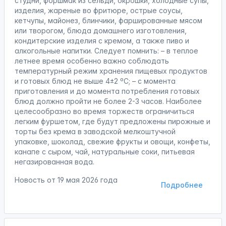
студни, форшмак из сельди, окрошки, холодные супы,
изделия, жареные во фритюре, острые соусы,
кетчупы, майонез, блинчики, фаршированные мясом
или творогом, блюда домашнего изготовления,
кондитерские изделия с кремом, а также пиво и
алкогольные напитки. Следует помнить: – в теплое
летнее время особенно важно соблюдать
температурный режим хранения пищевых продуктов
и готовых блюд не выше 4±2 ºС; – с момента
приготовления и до момента потребления готовых
блюд должно пройти не более 2-3 часов. Наиболее
целесообразно во время торжеств ограничиться
легким фуршетом, где будут предложены пирожные и
торты без крема в заводской мелкоштучной
упаковке, шоколад, свежие фрукты и овощи, конфеты,
канапе с сыром, чай, натуральные соки, питьевая
негазированная вода.
Новость от
19 мая 2026 года
Подробнее