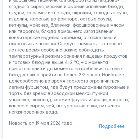
и морсы без термической обработки из плодово-
ягодного сырья, мясные и рыбные заливные блюда,
студни, форшмак из сельди, окрошки, холодные супы,
изделия, жареные во фритюре, острые соусы,
кетчупы, майонез, блинчики, фаршированные мясом
или творогом, блюда домашнего изготовления,
кондитерские изделия с кремом, а также пиво и
алкогольные напитки. Следует помнить: – в теплое
летнее время особенно важно соблюдать
температурный режим хранения пищевых продуктов
и готовых блюд не выше 4±2 ºС; – с момента
приготовления и до момента потребления готовых
блюд должно пройти не более 2-3 часов. Наиболее
целесообразно во время торжеств ограничиться
легким фуршетом, где будут предложены пирожные и
торты без крема в заводской мелкоштучной
упаковке, шоколад, свежие фрукты и овощи, конфеты,
канапе с сыром, чай, натуральные соки, питьевая
негазированная вода.
Новость от
19 мая 2026 года
Подробнее