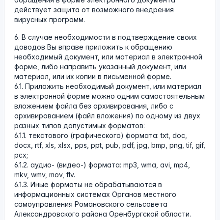
действует защита от возможного внедрения
вирусных программ.
6. В случае необходимости в подтверждение своих
доводов Вы вправе приложить к обращению
необходимый документ, или материал в электронной
форме, либо направить указанный документ, или
материал, или их копии в письменной форме.
6.1. Приложить необходимый документ, или материал
в электронной форме можно одним самостоятельным
вложением файла без архивирования, либо с
архивированием (файл вложения) по одному из двух
разных типов допустимых форматов:
6.1.1. текстового (графического) формата: txt, doc,
docx, rtf, xls, xlsx, pps, ppt, pub, pdf, jpg, bmp, png, tif, gif,
pcx;
6.1.2. аудио- (видео-) формата: mp3, wma, avi, mp4,
mkv, wmv, mov, flv.
6.1.3. Иные форматы не обрабатываются в
информационных системах Органов местного
самоуправления Романовского сельсовета
Александровского района Оренбургской области.