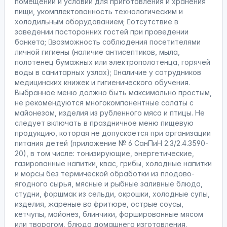
помещений и условий для приготовления и хранения
пищи, укомплектованность технологическим и
холодильным оборудованием; отсутствие в
заведении посторонних гостей при проведении
банкета; возможность соблюдения посетителями
личной гигиены (наличие антисептиков, мыла,
полотенец бумажных или электрополотенца, горячей
воды в санитарных узлах); наличие у сотрудников
медицинских книжек и гигиенического обучения.
Выбранное меню должно быть максимально простым,
не рекомендуются многокомпонентные салаты с
майонезом, изделия из рубленного мяса и птицы. Не
следует включать в праздничное меню пищевую
продукцию, которая не допускается при организации
питания детей (приложение № 6 СанПиН 2.3/2.4.3590-
20), в том числе: тонизирующие, энергетические,
газированные напитки, квас, грибы, холодные напитки
и морсы без термической обработки из плодово-
ягодного сырья, мясные и рыбные заливные блюда,
студни, форшмак из сельди, окрошки, холодные супы,
изделия, жареные во фритюре, острые соусы,
кетчупы, майонез, блинчики, фаршированные мясом
или творогом, блюда домашнего изготовления,