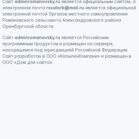
Сайт
adminromanovsky.ru
является официальным сайтом, а
электронная
почта
rssalorb@mail.ru
является официальной
электронной почтой Органов местного самоуправления
Романовского сельсовета Александровского района
Оренбургской области.
Сайт
adminromanovsky.ru
является
Российским
программным продуктом
и
размещён на сервере,
находящемся под юрисдикцией Российской Федерации
.
Сайт
разработан
в ООО «КопыленКомпани» и
размещён
в
ООО «Дом для сайта».