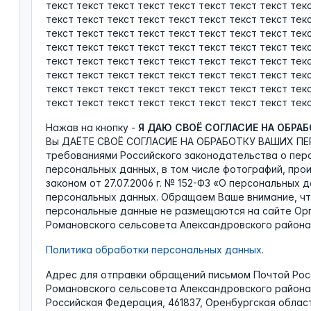
текст текст текст текст текст текст текст текст тек
текст текст текст текст текст текст текст текст тек
текст текст текст текст текст текст текст текст тек
текст текст текст текст текст текст текст текст тек
текст текст текст текст текст текст текст текст тек
текст текст текст текст текст текст текст текст тек
текст текст текст текст текст текст текст текст тек
текст текст текст текст текст текст текст текст текс
Нажав на кнопку -
Я ДАЮ СВОЁ СОГЛАСИЕ НА ОБРА
Вы ДАЁТЕ СВОЁ СОГЛАСИЕ НА ОБРАБОТКУ ВАШИХ ПЕ
требованиями Российского законодательства о пер
персональных данных, в том числе фотографий, про
законом от 27.07.2006 г. № 152-ФЗ «О персональных 
персональных данных. Обращаем Ваше внимание, чт
персональные данные не размещаются на сайте Ор
Романовского сельсовета Александровского района
Политика обработки персональных данных
.
Адрес для отправки обращений письмом Почтой Рос
Романовского сельсовета Александровского района
Российская Федерация, 461837, Оренбургская облас