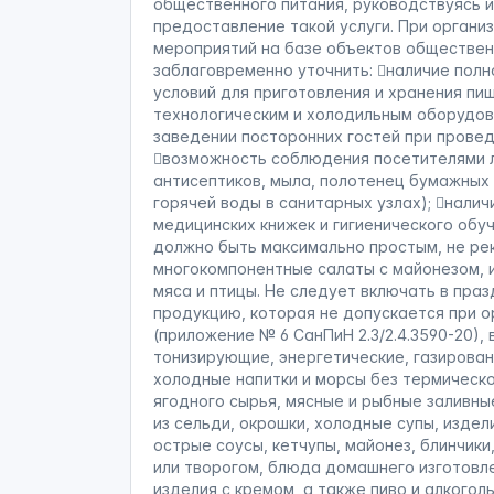
общественного питания, руководствуясь 
предоставление такой услуги. При орган
мероприятий на базе объектов обществен
заблаговременно уточнить: наличие пол
условий для приготовления и хранения пи
технологическим и холодильным оборудов
заведении посторонних гостей при провед
возможность соблюдения посетителями л
антисептиков, мыла, полотенец бумажных
горячей воды в санитарных узлах); налич
медицинских книжек и гигиенического обу
должно быть максимально простым, не р
многокомпонентные салаты с майонезом, 
мяса и птицы. Не следует включать в пр
продукцию, которая не допускается при о
(приложение № 6 СанПиН 2.3/2.4.3590-20), 
тонизирующие, энергетические, газированн
холодные напитки и морсы без термическо
ягодного сырья, мясные и рыбные заливны
из сельди, окрошки, холодные супы, изде
острые соусы, кетчупы, майонез, блинчик
или творогом, блюда домашнего изготовл
изделия с кремом, а также пиво и алкогол