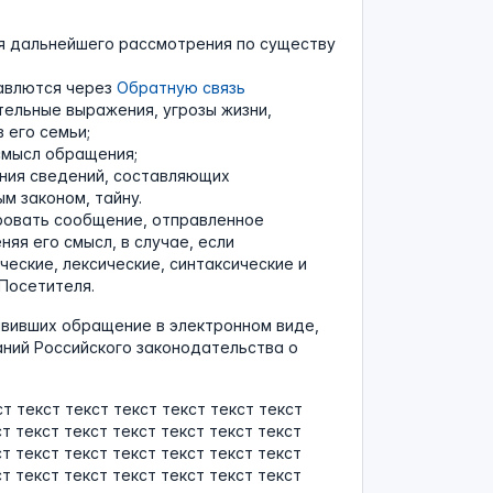
я дальнейшего рассмотрения по существу
равлются через
Обратную связь
тельные выражения, угрозы жизни,
 его семьи;
смысл обращения;
ения сведений, составляющих
м законом, тайну.
ировать сообщение, отправленное
еняя его смысл, в случае, если
ские, лексические, синтаксические и
Посетителя.
вивших обращение в электронном виде,
ний Российского законодательства о
ст текст текст текст текст текст текст
ст текст текст текст текст текст текст
ст текст текст текст текст текст текст
ст текст текст текст текст текст текст