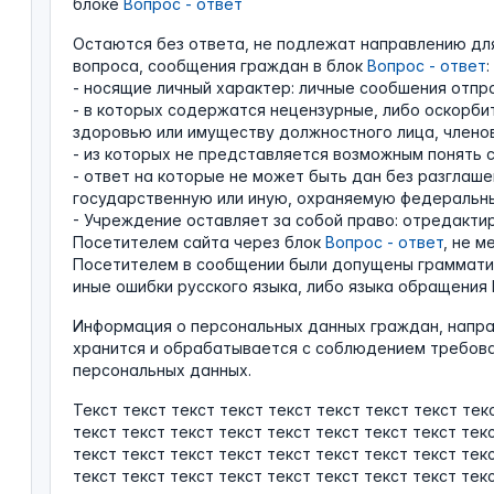
блоке
Вопрос - ответ
Остаются без ответа, не подлежат направлению дл
вопроса, сообщения граждан в блок
Вопрос - ответ
:
- носящие личный характер: личные сообшения отп
- в которых содержатся нецензурные, либо оскорби
здоровью или имуществу должностного лица, членов
- из которых не представляется возможным понять 
- ответ на которые не может быть дан без разглаш
государственную или иную, охраняемую федеральны
- Учреждение оставляет за собой право: отредакт
Посетителем сайта через блок
Вопрос - ответ
, не м
Посетителем в сообщении были допущены грамматиче
иные ошибки русского языка, либо языка обращения 
Информация о персональных данных граждан, напра
хранится и обрабатывается с соблюдением требова
персональных данных.
Текст текст текст текст текст текст текст текст тек
текст текст текст текст текст текст текст текст тек
текст текст текст текст текст текст текст текст тек
текст текст текст текст текст текст текст текст тек