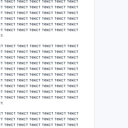
ст текст текст текст текст текст текст
ст текст текст текст текст текст текст
ст текст текст текст текст текст текст
ст текст текст текст текст текст текст
ст текст текст текст текст текст текст
ст текст текст текст текст текст текст
т.
ст текст текст текст текст текст текст
ст текст текст текст текст текст текст
ст текст текст текст текст текст текст
ст текст текст текст текст текст текст
ст текст текст текст текст текст текст
ст текст текст текст текст текст текст
ст текст текст текст текст текст текст
ст текст текст текст текст текст текст
ст текст текст текст текст текст текст
ст текст текст текст текст текст текст
т.
ст текст текст текст текст текст текст
ст текст текст текст текст текст текст
ст текст текст текст текст текст текст