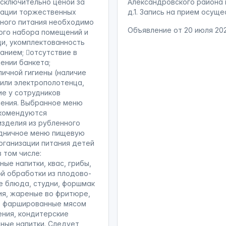
исключительно ценой за
Александровского района п
изации торжественных
д.1. Запись на прием осуще
ного питания необходимо
Объявление от
20 июля 20
ного набора помещений и
щи, укомплектованность
анием; отсутствие в
ении банкета;
ичной гигиены (наличие
 или электрополотенца,
ие у сотрудников
чения. Выбранное меню
екомендуются
изделия из рубленного
аздничное меню пищевую
рганизации питания детей
в том числе:
ые напитки, квас, грибы,
й обработки из плодово-
е блюда, студни, форшмак
лия, жареные во фритюре,
и, фаршированные мясом
ения, кондитерские
ьные напитки. Следует