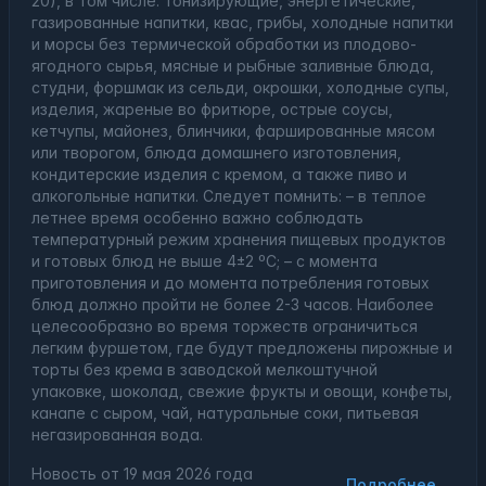
20), в том числе: тонизирующие, энергетические,
газированные напитки, квас, грибы, холодные напитки
и морсы без термической обработки из плодово-
ягодного сырья, мясные и рыбные заливные блюда,
студни, форшмак из сельди, окрошки, холодные супы,
изделия, жареные во фритюре, острые соусы,
кетчупы, майонез, блинчики, фаршированные мясом
или творогом, блюда домашнего изготовления,
кондитерские изделия с кремом, а также пиво и
алкогольные напитки. Следует помнить: – в теплое
летнее время особенно важно соблюдать
температурный режим хранения пищевых продуктов
и готовых блюд не выше 4±2 ºС; – с момента
приготовления и до момента потребления готовых
блюд должно пройти не более 2-3 часов. Наиболее
целесообразно во время торжеств ограничиться
легким фуршетом, где будут предложены пирожные и
торты без крема в заводской мелкоштучной
упаковке, шоколад, свежие фрукты и овощи, конфеты,
канапе с сыром, чай, натуральные соки, питьевая
негазированная вода.
Новость от
19 мая 2026 года
Подробнее